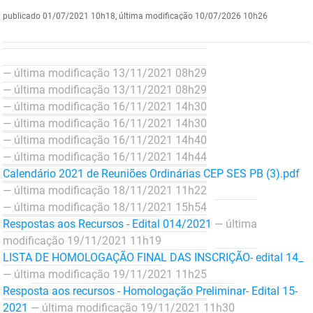
publicado
01/07/2021 10h18,
última modificação
10/07/2026 10h26
DER
Desenvolvimento e da Articulação Municipal
DETRAN
Desenvolvimento Humano
— última modificação 13/11/2021 08h29
EMPAER
Educação
— última modificação 13/11/2021 08h29
— última modificação 16/11/2021 14h30
ESPEP
Empreender
— última modificação 16/11/2021 14h30
— última modificação 16/11/2021 14h40
EPC
Secretaria de Fazenda
— última modificação 16/11/2021 14h44
Calendário 2021 de Reuniões Ordinárias CEP SES PB (3).pdf
FAC
Secretaria de Governo
— última modificação 18/11/2021 11h22
Fapesq
Infraestrutura e dos Recursos Hídricos
— última modificação 18/11/2021 15h54
Respostas aos Recursos - Edital 014/2021
— última
Fundação Casa de José Américo
Juventude, Esporte e Lazer
modificação 19/11/2021 11h19
LISTA DE HOMOLOGAÇÃO FINAL DAS INSCRIÇÃO- edital 14_
FUNAD
Meio Ambiente e Sustentabilidade
— última modificação 19/11/2021 11h25
Resposta aos recursos - Homologação Preliminar- Edital 15-
FUNDAC
Mulher e da Diversidade Humana
2021
— última modificação 19/11/2021 11h30