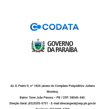
PBGÁS
PB Saúde
PBTUR
PBPREV
Projeto Cooperar
PROCASE
PROCON
Polícia Militar
Av. D. Pedro II, nº 1826 (anexo do Complexo Psiquiátrico Juliano
Polícia Civil
Moreira),
Bairro: Torre João Pessoa – PB / CEP: 58040-440.
Rádio Tabajara
Direção Geral: (83)3205-0751 - E-mail direcaogeral@esp.pb.gov.br