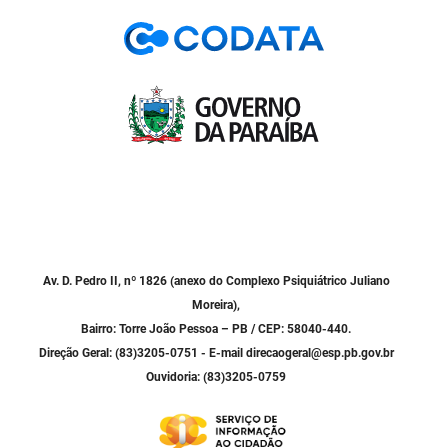
PBGÁS
PB Saúde
PBTUR
PBPREV
Projeto Cooperar
PROCASE
PROCON
Av. D. Pedro II, nº 1826 (anexo do Complexo Psiquiátrico Juliano
Moreira),
Polícia Militar
Bairro: Torre João Pessoa – PB / CEP: 58040-440.
Direção Geral: (83)3205-0751 - E-mail direcaogeral@esp.pb.gov.br
Polícia Civil
Ouvidoria: (83)3205-0759
Rádio Tabajara