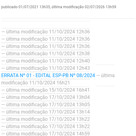
publicado
01/07/2021 13h35,
última modificação
02/07/2026 13h59
DER
Desenvolvimento e da Articulação Municipal
DETRAN
Desenvolvimento Humano
— última modificação 11/10/2024 12h36
EMPAER
Educação
— última modificação 11/10/2024 12h36
— última modificação 11/10/2024 12h36
ESPEP
Empreender
— última modificação 11/10/2024 12h38
— última modificação 11/10/2024 12h40
EPC
Secretaria de Fazenda
— última modificação 11/10/2024 12h43
ERRATA Nº 01 - EDITAL ESP-PB Nº 08/2024
— última
FAC
Secretaria de Governo
modificação 11/10/2024 16h21
Fapesq
Infraestrutura e dos Recursos Hídricos
— última modificação 15/10/2024 16h41
— última modificação 17/10/2024 13h04
Fundação Casa de José Américo
Juventude, Esporte e Lazer
— última modificação 17/10/2024 13h05
— última modificação 17/10/2024 13h14
FUNAD
Meio Ambiente e Sustentabilidade
— última modificação 17/10/2024 13h22
— última modificação 17/10/2024 13h22
FUNDAC
Mulher e da Diversidade Humana
— última modificação 17/10/2024 14h59