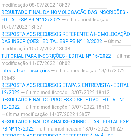
modificação 08/07/2022 18h27
FUNES
Planejamento, Orçamento e Gestão
RESULTADO FINAL DA HOMOLOGAÇÃO DAS INSCRIÇÕES -
EDITAL ESP-PB Nº 13/2022
— última modificação
FUNESC
Procuradoria Geral do Estado
10/07/2022 18h37
IMEQ
Representação Institucional
RESPOSTA AOS RECURSOS REFERENTE À HOMOLOGAÇÃO
DAS INSCRIÇÕES - EDITAL ESP-PB Nº 13/2022
— última
IASS
Saúde
modificação 10/07/2022 18h38
TUTORIAL PARA INSCRIÇÕES - EDITAL Nº 15/2022
— última
IPHAEP
Segurança e Defesa Social
modificação 11/07/2022 18h02
Infografico - Inscrições
— última modificação 13/07/2022
JUCEP
Turismo e Desenvolvimento Econômico
13h43
RESPOSTA AOS RECURSOS ETAPA 2 ENTREVISTA - EDITAL
LIFESA
12/2022
— última modificação 13/07/2022 18h12
RESULTADO FINAL DO PROCESSO SELETIVO - EDITAL N°
LOTEP
12/2022
— última modificação 13/07/2022 18h13
Ouvidoria Geral do Estado
— última modificação 14/07/2022 15h57
RESULTADO FINAL DA ANÁLISE CURRICULAR - EDITAL ESP-
PAP
PB Nº 13/2022
— última modificação 18/07/2022 18h27