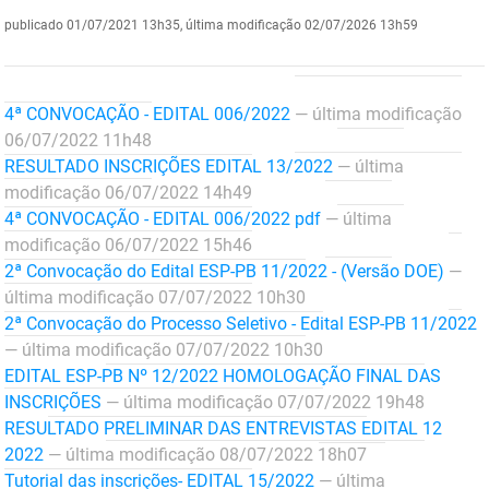
publicado
01/07/2021 13h35,
última modificação
02/07/2026 13h59
DER
Desenvolvimento e da Articulação Municipal
DETRAN
Desenvolvimento Humano
4ª CONVOCAÇÃO - EDITAL 006/2022
— última modificação
EMPAER
Educação
06/07/2022 11h48
RESULTADO INSCRIÇÕES EDITAL 13/2022
— última
ESPEP
Empreender
modificação 06/07/2022 14h49
4ª CONVOCAÇÃO - EDITAL 006/2022 pdf
— última
EPC
Secretaria de Fazenda
modificação 06/07/2022 15h46
2ª Convocação do Edital ESP-PB 11/2022 - (Versão DOE)
—
FAC
Secretaria de Governo
última modificação 07/07/2022 10h30
Fapesq
Infraestrutura e dos Recursos Hídricos
2ª Convocação do Processo Seletivo - Edital ESP-PB 11/2022
— última modificação 07/07/2022 10h30
Fundação Casa de José Américo
Juventude, Esporte e Lazer
EDITAL ESP-PB Nº 12/2022 HOMOLOGAÇÃO FINAL DAS
INSCRIÇÕES
— última modificação 07/07/2022 19h48
FUNAD
Meio Ambiente e Sustentabilidade
RESULTADO PRELIMINAR DAS ENTREVISTAS EDITAL 12
2022
— última modificação 08/07/2022 18h07
FUNDAC
Mulher e da Diversidade Humana
Tutorial das inscrições- EDITAL 15/2022
— última