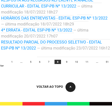
RESPOSTA AOS RECURSOS REFERENTE À ANÁLISE
PBGÁS
CURRICULAR - EDITAL ESP-PB Nº 13/2022
— última
modificação 18/07/2022 18h27
PB Saúde
HORÁRIOS DAS ENTREVISTAS - EDITAL ESP-PB Nº 13/2022
— última modificação 18/07/2022 18h29
PBTUR
4ª ERRATA - EDITAL ESP-PB Nº 13/2022
— última
modificação 20/07/2022 17h07
PBPREV
RESULTADO PARCIAL DO PROCESSO SELETIVO - EDITAL
Projeto Cooperar
ESP-PB Nº 13/2022
— última modificação 23/07/2022 16h12
PROCASE
1
...
5
6
7
8
9
10
11
...
51
rior
PROCON
Polícia Militar
VOLTAR AO TOPO
Polícia Civil
Rádio Tabajara