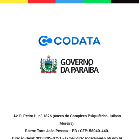
PBGÁS
PB Saúde
PBTUR
PBPREV
Projeto Cooperar
PROCASE
PROCON
Polícia Militar
Polícia Civil
Av. D. Pedro II, nº 1826 (anexo do Complexo Psiquiátrico Juliano
Moreira),
Rádio Tabajara
Bairro: Torre João Pessoa – PB / CEP: 58040-440.
Direção Geral: (83)3205-0751 - E-mail direcaogeral@esp.pb.gov.br