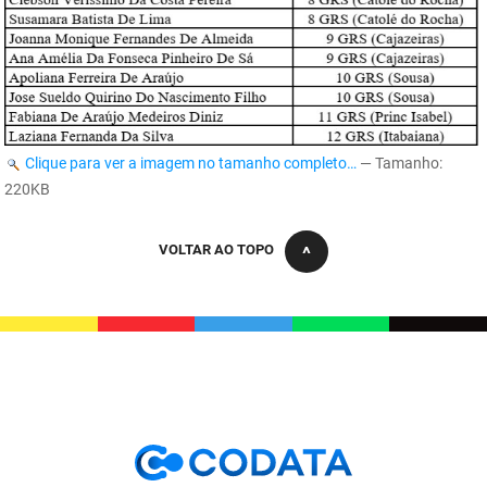
FUNES
Planejamento, Orçamento e Gestão
FUNESC
Procuradoria Geral do Estado
IMEQ
Representação Institucional
Clique para ver a imagem no tamanho completo…
—
Tamanho
:
IASS
Saúde
220KB
IPHAEP
Segurança e Defesa Social
VOLTAR AO TOPO
JUCEP
Turismo e Desenvolvimento Econômico
LIFESA
LOTEP
Ouvidoria Geral do Estado
PAP