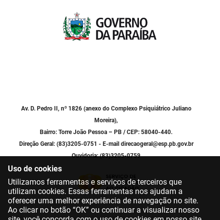
PBGÁS
PB Saúde
PBTUR
PBPREV
Projeto Cooperar
Av. D. Pedro II, nº 1826 (anexo do Complexo Psiquiátrico Juliano
PROCASE
Moreira),
Bairro: Torre João Pessoa – PB / CEP: 58040-440.
PROCON
Direção Geral: (83)3205-0751 - E-mail direcaogeral@esp.pb.gov.br
Ouvidoria: (83)3205-0759
Polícia Militar
Uso de cookies
Polícia Civil
Utilizamos ferramentas e serviços de terceiros que
utilizam cookies. Essas ferramentas nos ajudam a
oferecer uma melhor experiência de navegação no site.
Rádio Tabajara
Ao clicar no botão “OK” ou continuar a visualizar nosso
site, você concorda com o uso de cookies em nosso site.