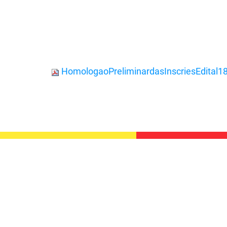
HomologaoPreliminardasInscriesEdital1