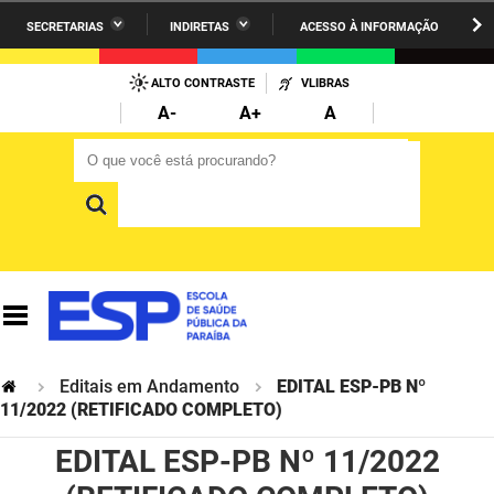
SECRETARIAS
INDIRETAS
ACESSO À INFORMAÇÃO
A União
Administração
IR
PARA
ALTO CONTRASTE
VLIBRAS
AESA
Administração Penitenciária
O
A-
A+
A
CONTEÚDO
ARPB
Agricultura Familiar e Desenvolvimento do Semiárido
O que você está procurando?
O que você está procurando?
Agevisa
Casa Civil do Governador
Cagepa
Casa Militar do Governador
Cehap
Ciência, Tecnologia, Inovação e Ensino Superior
Cinep
Comunicação Institucional
Codata
Controladoria Geral do Estado
Editais em Andamento
EDITAL ESP-PB Nº
11/2022 (RETIFICADO COMPLETO)
Companhia Docas
Cultura
EDITAL ESP-PB Nº 11/2022
Corpo de Bombeiros
Desenvolvimento da Agropecuária e Pesca