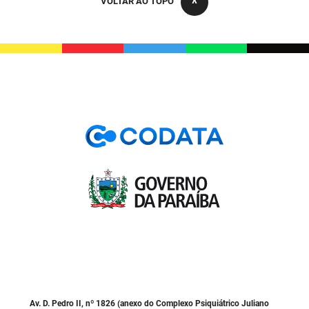
VOLTAR AO TOPO
PBGÁS
PB Saúde
PBTUR
PBPREV
Projeto Cooperar
PROCASE
PROCON
Polícia Militar
Polícia Civil
Rádio Tabajara
Av. D. Pedro II, nº 1826 (anexo do Complexo Psiquiátrico Juliano