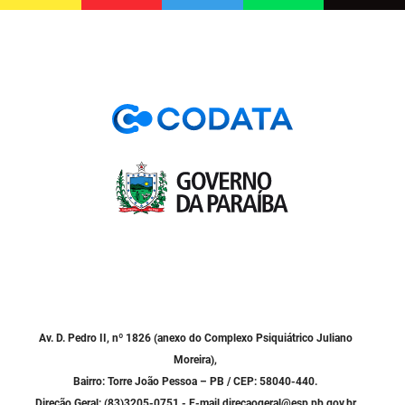
PBGÁS
PB Saúde
PBTUR
PBPREV
Projeto Cooperar
PROCASE
PROCON
Polícia Militar
Polícia Civil
Av. D. Pedro II, nº 1826 (anexo do Complexo Psiquiátrico Juliano
Moreira),
Rádio Tabajara
Bairro: Torre João Pessoa – PB / CEP: 58040-440.
Direção Geral: (83)3205-0751 - E-mail direcaogeral@esp.pb.gov.br