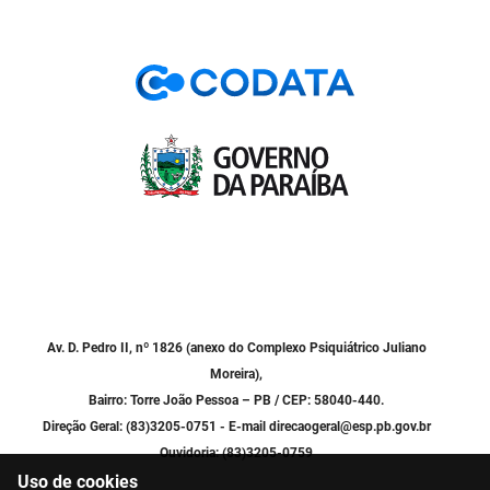
FUNES
Planejamento, Orçamento e Gestão
FUNESC
Procuradoria Geral do Estado
IMEQ
Representação Institucional
IASS
Saúde
IPHAEP
Segurança e Defesa Social
JUCEP
Turismo e Desenvolvimento Econômico
LIFESA
Av. D. Pedro II, nº 1826 (anexo do Complexo Psiquiátrico Juliano
LOTEP
Moreira),
Bairro: Torre João Pessoa – PB / CEP: 58040-440.
Ouvidoria Geral do Estado
Direção Geral: (83)3205-0751 - E-mail direcaogeral@esp.pb.gov.br
Ouvidoria: (83)3205-0759
PAP
Uso de cookies