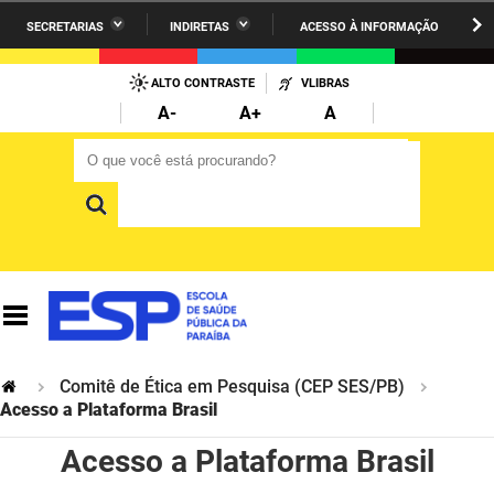
SECRETARIAS
INDIRETAS
ACESSO À INFORMAÇÃO
A União
Administração
IR
PARA
ALTO CONTRASTE
VLIBRAS
AESA
Administração Penitenciária
O
A-
A+
A
CONTEÚDO
ARPB
Agricultura Familiar e Desenvolvimento do Semiárido
O que você está procurando?
O que você está procurando?
Agevisa
Casa Civil do Governador
Cagepa
Casa Militar do Governador
Cehap
Ciência, Tecnologia, Inovação e Ensino Superior
Cinep
Comunicação Institucional
Codata
Controladoria Geral do Estado
Comitê de Ética em Pesquisa (CEP SES/PB)
Acesso a Plataforma Brasil
Companhia Docas
Cultura
Acesso a Plataforma Brasil
Corpo de Bombeiros
Desenvolvimento da Agropecuária e Pesca